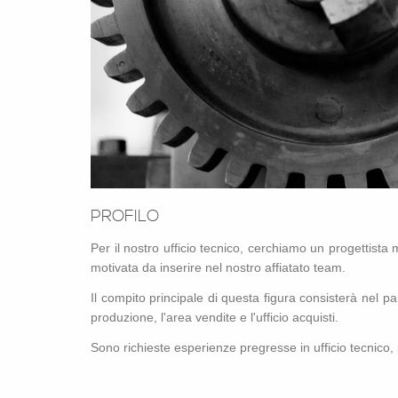
PRO­FI­LO
Per il no­stro uf­fi­cio tec­ni­co, cer­chia­mo un pro­get­ti­st
mo­ti­va­ta da in­se­ri­re nel no­stro af­fia­ta­to team.
Il com­pi­to prin­ci­pa­le di que­sta fi­gu­ra con­si­ste­rà nel par
pro­du­zio­ne, l'a­rea ven­di­te e l'uf­fi­cio ac­qui­sti.
Sono ri­chie­ste espe­rien­ze pre­gres­se in uf­fi­cio tec­ni­co,