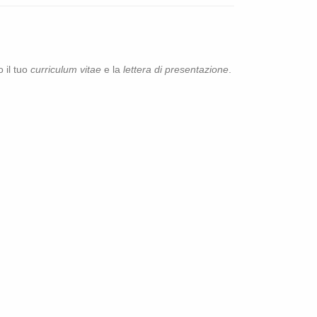
do il tuo
cur­ri­cu­lum vitae
e la
let­te­ra di pre­sen­ta­zio­ne
.