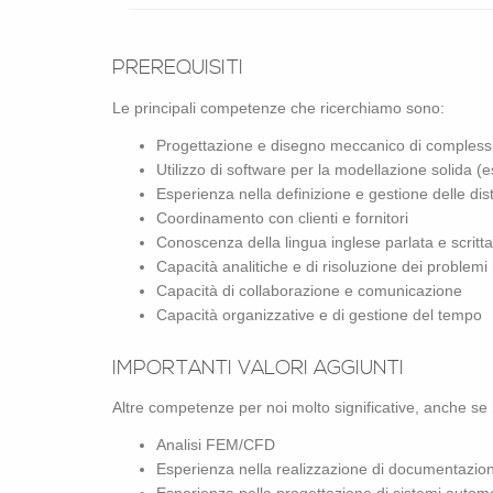
PRE­RE­QUI­SI­TI
Le prin­ci­pa­li com­pe­ten­ze che ri­cer­chia­mo sono:
Pro­get­ta­zio­ne e di­se­gno mec­ca­ni­co di com­ples­si­v
Uti­liz­zo di soft­ware per la mo­del­la­zio­ne so­li­da (
Espe­rien­za nella de­fi­ni­zio­ne e ge­stio­ne delle di­
Coor­di­na­men­to con clien­ti e for­ni­to­ri
Co­no­scen­za della lin­gua in­gle­se par­la­ta e scrit­ta
Ca­pa­ci­tà ana­li­ti­che e di ri­so­lu­zio­ne dei pro­ble­mi
Ca­pa­ci­tà di col­la­bo­ra­zio­ne e co­mu­ni­ca­zio­ne
Ca­pa­ci­tà or­ga­niz­za­ti­ve e di ge­stio­ne del tempo
IM­POR­TAN­TI VA­LO­RI AG­GIUN­TI
Altre com­pe­ten­ze per noi molto si­gni­fi­ca­ti­ve, anche se 
Ana­li­si FEM/CFD
Espe­rien­za nella rea­liz­za­zio­ne di do­cu­men­ta­zio­