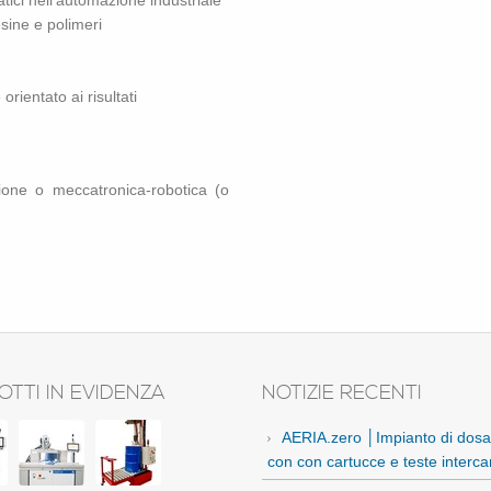
i­ci nel­l'au­to­ma­zio­ne in­du­stria­le
i­ne e po­li­me­ri
ien­ta­to ai ri­sul­ta­ti
io­ne o mec­ca­tro­ni­ca-ro­bo­ti­ca (o
TTI IN EVIDENZA
NOTIZIE RECENTI
AERIA.zero │Impianto di dosa
con con cartucce e teste interca