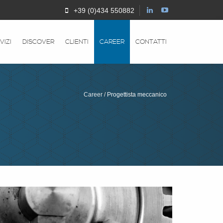
+39 (0)434 550882
VIZI
DISCOVER
CLIENTI
CAREER
CONTATTI
Career
Progettista meccanico