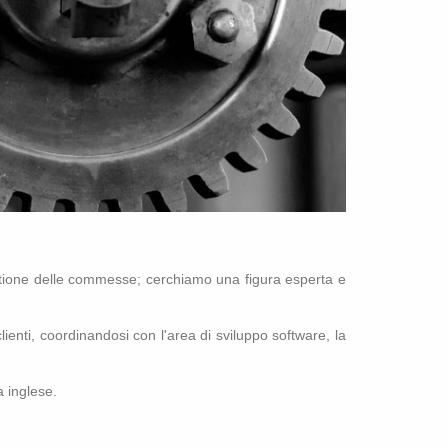
 ge­stio­ne delle com­mes­se; cer­chia­mo una fi­gu­ra esper­ta e
i clien­ti, coor­di­nan­do­si con l'a­rea di svi­lup­po soft­ware, la
 in­gle­se.