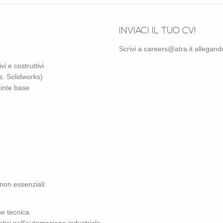
IN­VIA­CI IL TUO CV!
Scri­vi a careers@​atra.​it al­le­gan­
i e co­strut­ti­vi
es. So­lid­works)
stin­te base
non es­sen­zia­li:
ne tec­ni­ca