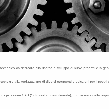
a mec­ca­ni­co da de­di­ca­re alla ri­cer­ca e svi­lup­po di nuovi pro­dot­ti e la
­te­ci­pa­re alla rea­liz­za­zio­ne di di­ver­si stru­men­ti e so­lu­zio­ni per i no­str
 pro­get­ta­zio­ne CAD (So­lid­works pos­si­bil­men­te), co­no­scen­za della lin­gua