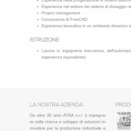
Espe­rien­za nella pro­get­ta­zio­ne di si­ste­mi au­to­ma­t
Espe­rien­za nel set­to­re dei si­ste­mi di do­sag­gio re­s
Pro­ject ma­na­ge­ment
Co­no­scen­za di Free­CAD
Espe­rien­za la­vo­ra­ti­va in un am­bien­te di­na­mi­co e or
ISTRU­ZIO­NE
Lau­rea in in­ge­gne­ria mec­ca­ni­ca, del­l'au­to­ma­z
espe­rien­za equi­va­len­te)
LA NO­STRA AZIEN­DA
PRODO
Da oltre 30 anni ATRA s.r.l. è im­pe­gna­
ta nella ri­cer­ca e svi­lup­po di so­lu­zio­ni in­
no­va­ti­ve per la pro­du­zio­ne in­du­stria­le e,