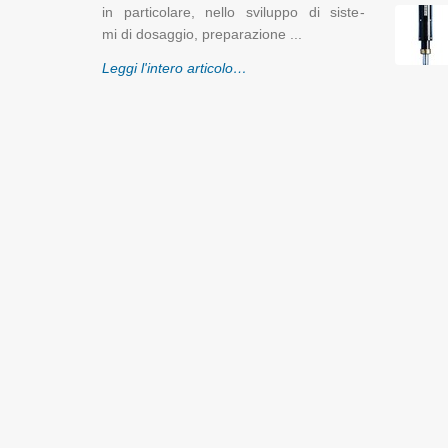
in par­ti­co­la­re, nello svi­lup­po di si­ste­
mi di do­sag­gio, pre­pa­ra­zio­ne ...
Leggi l'in­te­ro ar­ti­co­lo…