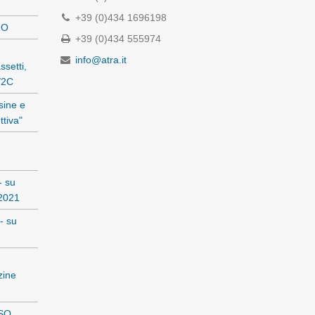
+39 (0)434 1696198
RO
+39 (0)434 555974
info@atra.it
setti,
1/2C
sine e
ttiva"
- su
 2021
- su
zine
ISO