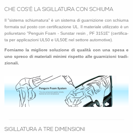
CHE COS'È LA SI­GIL­LA­TU­RA CON SCHIU­MA
Il "si­ste­ma schiu­ma­tu­ra" è un si­ste­ma di guar­ni­zio­ne con schiu­ma
for­ma­ta sul posto con cer­ti­fi­ca­zio­ne UL. Il ma­te­ria­le uti­liz­za­to è un
po­liu­re­ta­no "Pen­guin Foam - Sun­star resin , PF 3151E" (cer­ti­fi­ca­
ta per ap­pli­ca­zio­ni UL50 e UL50E nel set­to­re au­to­mo­ti­ve).
For­nia­mo la mi­glio­re so­lu­zio­ne di qua­li­tà con una spesa e
uno spre­co di ma­te­ria­li mi­ni­mi ri­spet­to alle guar­ni­zio­ni tra­di­
zio­na­li.
SI­GIL­LA­TU­RA A TRE DI­MEN­SIO­NI