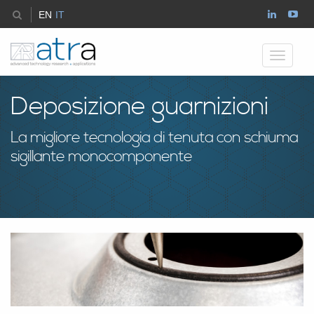
EN
IT
Toggle
navigati
Deposizione guarnizioni
La migliore tecnologia di tenuta con schiuma
sigillante monocomponente