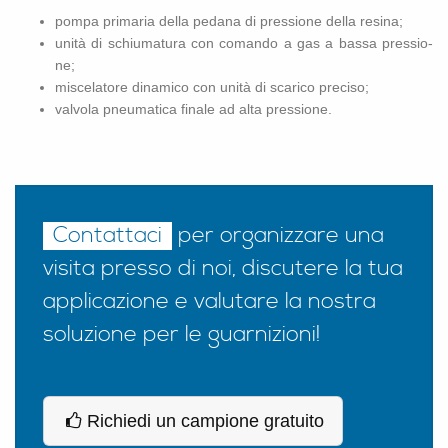
pompa pri­ma­ria della pe­da­na di pres­sio­ne della re­si­na;
unità di schiu­ma­tu­ra con co­man­do a gas a bassa pres­sio­
ne;
mi­sce­la­to­re di­na­mi­co con unità di sca­ri­co pre­ci­so;
val­vo­la pneu­ma­ti­ca fi­na­le ad alta pres­sio­ne.
Contattaci
per organizzare una
visita presso di noi, discutere la tua
applicazione e valutare la nostra
soluzione per le guarnizioni!
Richiedi un campione gratuito