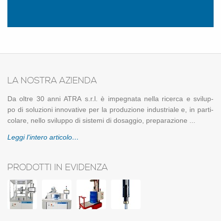
LA NO­STRA AZIEN­DA
Da oltre 30 anni ATRA s.r.l. è im­pe­gna­ta nella ri­cer­ca e svi­lup­
po di so­lu­zio­ni in­no­va­ti­ve per la pro­du­zio­ne in­du­stria­le e, in par­ti­
co­la­re, nello svi­lup­po di si­ste­mi di do­sag­gio, pre­pa­ra­zio­ne ...
Leggi l'in­te­ro ar­ti­co­lo…
PRODOTTI IN EVIDENZA