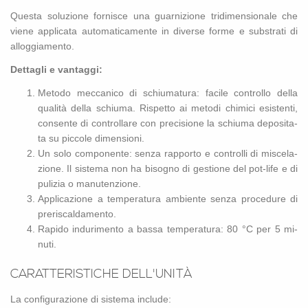
Que­sta so­lu­zio­ne for­ni­sce una guar­ni­zio­ne tri­di­men­sio­na­le che
viene ap­pli­ca­ta au­to­ma­ti­ca­men­te in di­ver­se forme e sub­stra­ti di
al­log­gia­men­to.
Det­ta­gli e van­tag­gi:
Me­to­do mec­ca­ni­co di schiu­ma­tu­ra: fa­ci­le con­trol­lo della
qua­li­tà della schiu­ma. Ri­spet­to ai me­to­di chi­mi­ci esi­sten­ti,
con­sen­te di con­trol­la­re con pre­ci­sio­ne la schiu­ma de­po­si­ta­
ta su pic­co­le di­men­sio­ni.
Un solo com­po­nen­te: senza rap­por­to e con­trol­li di mi­sce­la­
zio­ne. Il si­ste­ma non ha bi­so­gno di ge­stio­ne del pot-li­fe e di
pu­li­zia o ma­nu­ten­zio­ne.
Ap­pli­ca­zio­ne a tem­pe­ra­tu­ra am­bien­te senza pro­ce­du­re di
pre­ri­scal­da­men­to.
Ra­pi­do in­du­ri­men­to a bassa tem­pe­ra­tu­ra: 80 °C per 5 mi­
nu­ti.
CA­RAT­TE­RI­STI­CHE DEL­L'U­NI­TÀ
La con­fi­gu­ra­zio­ne di si­ste­ma in­clu­de: