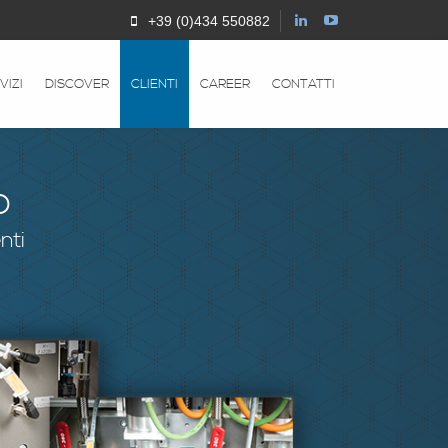
+39 (0)434 550882
VIZI
DISCOVER
CLIENTI
CAREER
CONTATTI
o
nti