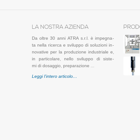
LA NO­STRA AZIEN­DA
PRODO
Da oltre 30 anni ATRA s.r.l. è im­pe­gna­
ta nella ri­cer­ca e svi­lup­po di so­lu­zio­ni in­
no­va­ti­ve per la pro­du­zio­ne in­du­stria­le e,
in par­ti­co­la­re, nello svi­lup­po di si­ste­
mi di do­sag­gio, pre­pa­ra­zio­ne ...
Leggi l'in­te­ro ar­ti­co­lo…