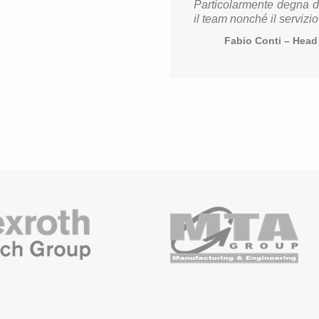
Par­ti­co­lar­men­te degna di
il team non­ché il ser­vi­zio f
Fabio Conti – Head of