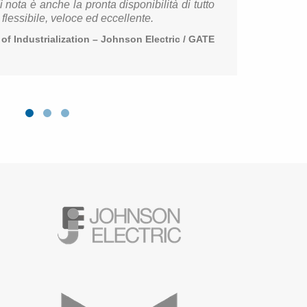
 nota è anche la pron­ta di­spo­ni­bi­li­tà di tutto
les­si­bi­le, ve­lo­ce ed ec­cel­len­te.
 In­du­stria­li­za­tion – John­son Elec­tric / GATE