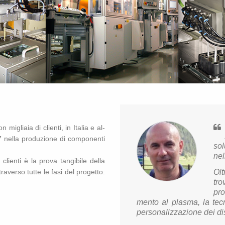
 mi­glia­ia di clien­ti, in Ita­lia e al­
/7 nella pro­du­zio­ne di com­po­nen­ti
so­
nel
 clien­ti è la prova tan­gi­bi­le della
Olt
t­tra­ver­so tutte le fasi del pro­get­to:
tro
pro
men­to al pla­sma, la tec­
per­so­na­liz­za­zio­ne dei di­s