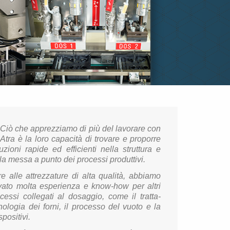
Ciò che ap­prez­zia­mo di più del la­vo­ra­re con
Atra è la loro ca­pa­ci­tà di tro­va­re e pro­por­re
lu­zio­ni ra­pi­de ed ef­fi­cien­ti nella strut­tu­ra e
la messa a punto dei pro­ces­si pro­dut­ti­vi.
re alle at­trez­za­tu­re di alta qua­li­tà, ab­bia­mo
­va­to molta espe­rien­za e know-how per altri
­ces­si col­le­ga­ti al do­sag­gio, come il trat­ta­
Marko Hva­
no­lo­gia dei forni, il pro­ces­so del vuoto e la
po­si­ti­vi.