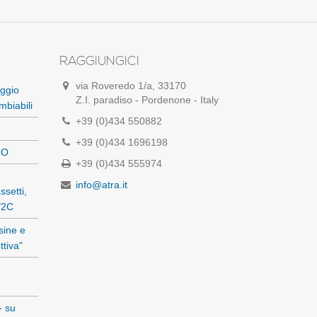
RAGGIUNGICI
via Roveredo 1/a, 33170
ggio
Z.I. paradiso - Pordenone - Italy
mbiabili
+39 (0)434 550882
+39 (0)434 1696198
RO
+39 (0)434 555974
info@atra.it
setti,
1/2C
sine e
ttiva"
- su