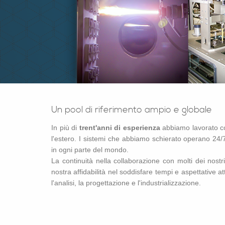
Un pool di ri­fe­ri­men­to ampio e glo­ba­le
In più di
tren­t'an­ni di espe­rien­za
ab­bia­mo la­vo­ra­to con
l'e­ste­ro. I si­ste­mi che ab­bia­mo schie­ra­to ope­ra­no 24
in ogni parte del mondo.
La con­ti­nui­tà nella col­la­bo­ra­zio­ne con molti dei no­stri
no­stra af­fi­da­bi­li­tà nel sod­di­sfa­re tempi e aspet­ta­ti­ve a
l'a­na­li­si, la pro­get­ta­zio­ne e l'in­du­stria­liz­za­zio­ne.